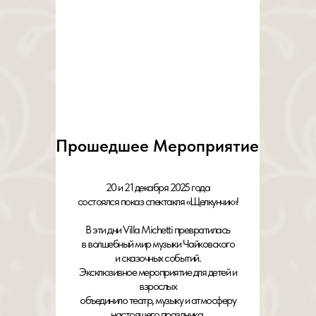
Прошедшее Мероприятие
20 и 21 декабря 2025 года
состоялся показ спектакля «Щелкунчик»!
В эти дни Villa Michetti превратилась
в волшебный мир музыки Чайковского
и сказочных событий.
Эксклюзивное мероприятие для детей и
взрослых
объединило театр, музыку и атмосферу
настоящего праздника.