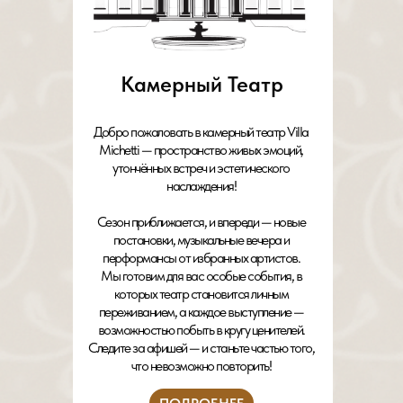
Камерный Театр
Добро пожаловать в камерный театр Villa
Michetti — пространство живых эмоций,
утончённых встреч и эстетического
наслаждения!
Сезон приближается, и впереди — новые
постановки, музыкальные вечера и
перформансы от избранных артистов.
Мы готовим для вас особые события, в
которых театр становится личным
переживанием, а каждое выступление —
возможностью побыть в кругу ценителей.
Следите за афишей — и станьте частью того,
что невозможно повторить!